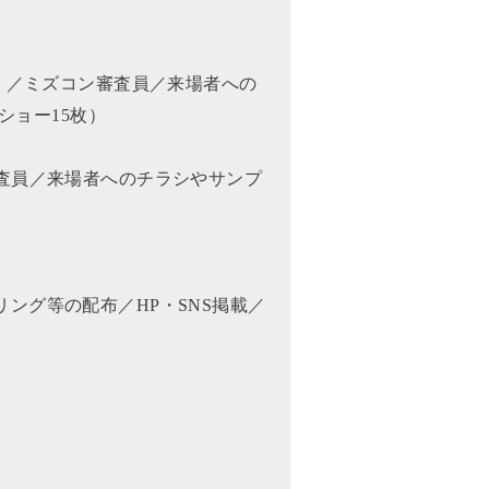
）／ミズコン審査員／来場者への
ショー15枚）
査員／来場者へのチラシやサンプ
ング等の配布／HP・SNS掲載／