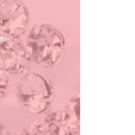
す。
く、
さい！
。