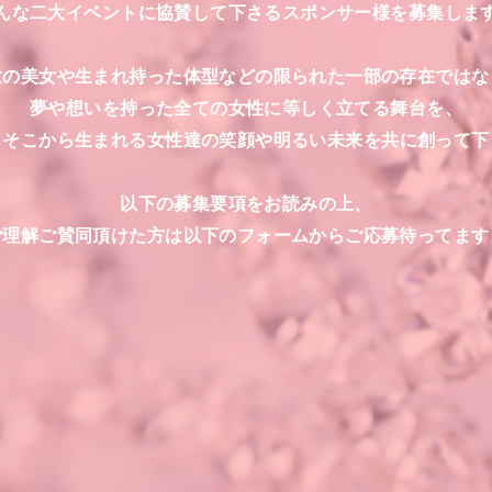
んな二大イベントに協賛して下さるスポンサー様を募集しま
世の美女や生まれ持った体型などの限られた一部の存在ではな
夢や想いを持った全ての女性に等しく立てる舞台を、
て
そこから生まれる女性達の笑顔や明るい未来を共に創って下
以下の募集要項をお読みの上、
ご理解ご賛同頂けた方は以下のフォームからご応募待ってます