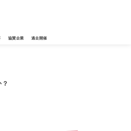
要
協賛企業
過去開催
か？