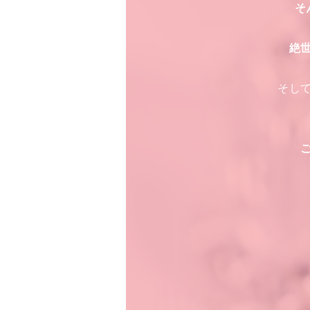
そ
絶
そし